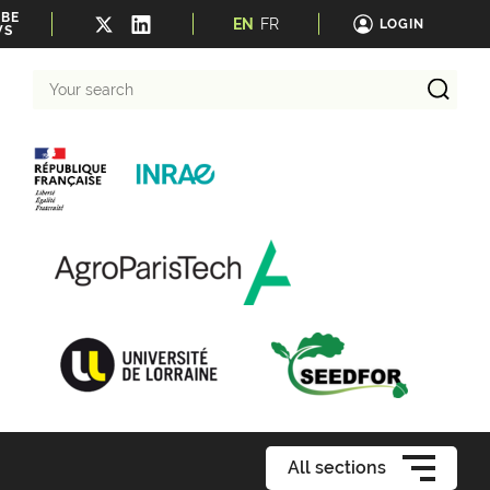
IBE
EN
FR
LOGIN
WS
Your
search
All sections