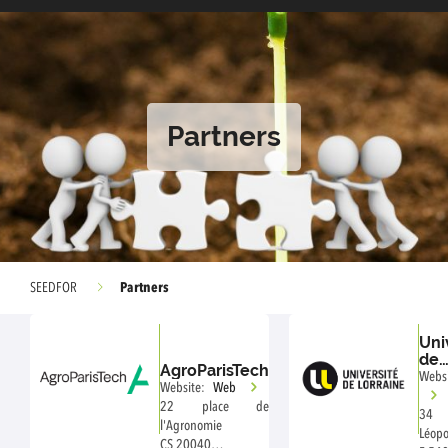
Partners
Partners
SEEDFOR
Uni
de
AgroParisTech
Lor
Websi
Website:
Web
22 place de
34
l'Agronomie
Léopo
CS 20040